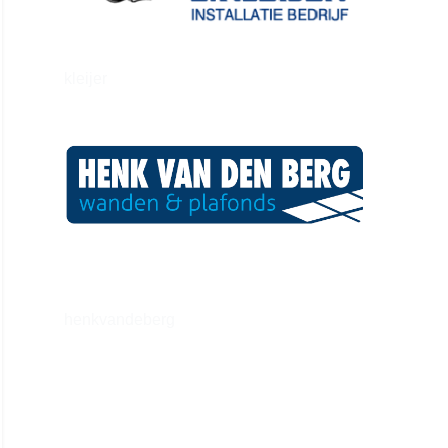
kleijer
henkvandeberg