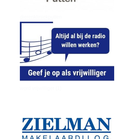
dierenkliniekputten
word vrijwilliger (1)