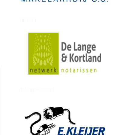
zielman
delangekortland