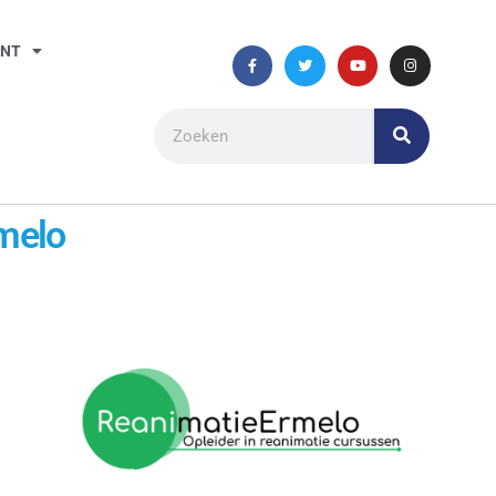
ANT
rmelo