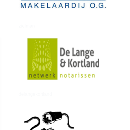
zielman
delangekortland