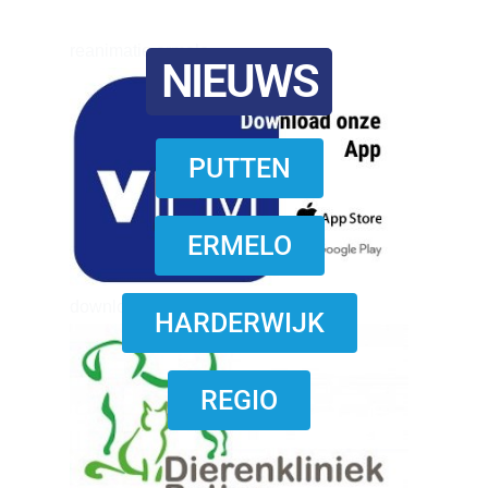
reanimatie ermelo
NIEUWS
PUTTEN
ERMELO
download onzze App
HARDERWIJK
REGIO