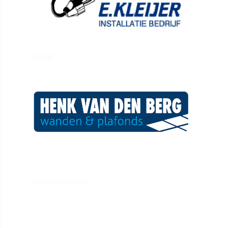
kleijer
henkvandeberg