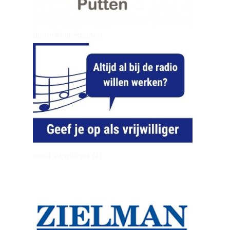
dierenkliniekputten
word vrijwilliger (1)