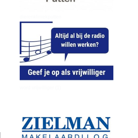
dierenkliniekputten
word vrijwilliger (1)