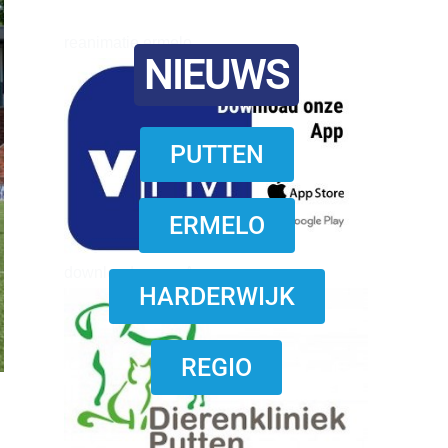
reanimatie ermelo
NIEUWS
PUTTEN
ERMELO
download onzze App
HARDERWIJK
REGIO