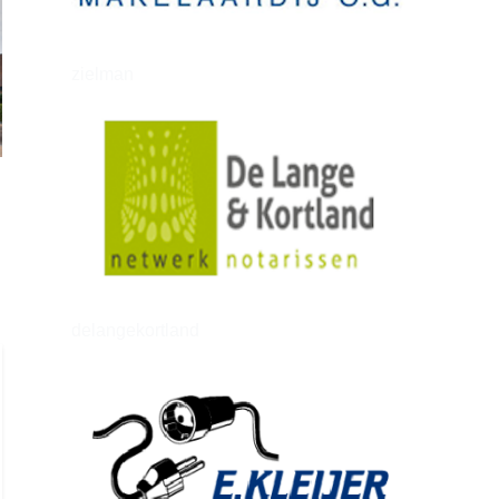
zielman
delangekortland