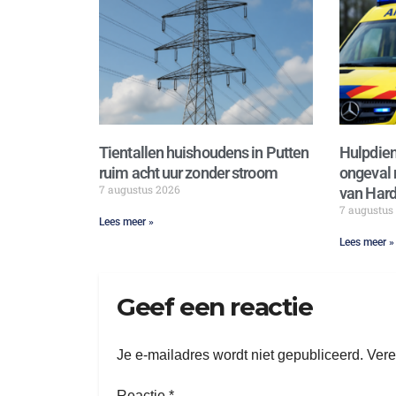
Tientallen huishoudens in Putten
Hulpdien
ruim acht uur zonder stroom
ongeval 
7 augustus 2026
van Hard
7 augustus
Lees meer »
Lees meer »
Geef een reactie
Je e-mailadres wordt niet gepubliceerd.
Vere
Reactie
*