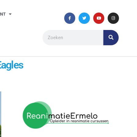
ANT
Eagles