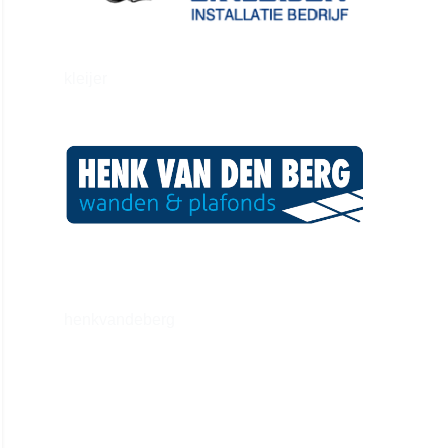
kleijer
henkvandeberg