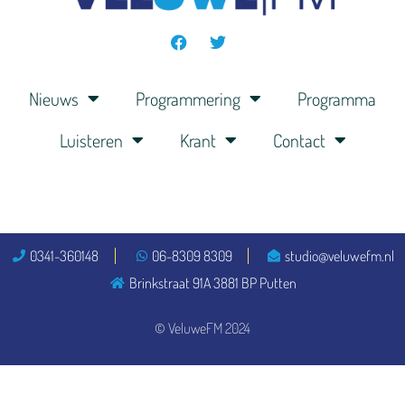
Nieuws
Programmering
Programma
Luisteren
Krant
Contact
0341-360148
06-8309 8309
studio@veluwefm.nl
Brinkstraat 91A 3881 BP Putten
© VeluweFM 2024