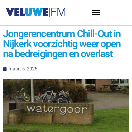
Jongerencentrum Chill-Out in
Nijkerk voorzichtig weer open
na bedreigingen en overlast
maart 5, 2025