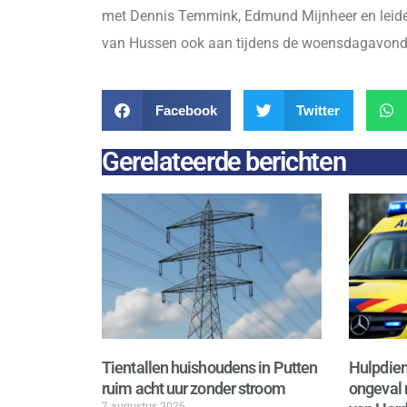
met Dennis Temmink, Edmund Mijnheer en leider 
van Hussen ook aan tijdens de woensdagavondt
Facebook
Twitter
Gerelateerde berichten
Tientallen huishoudens in Putten
Hulpdien
ruim acht uur zonder stroom
ongeval 
7 augustus 2026