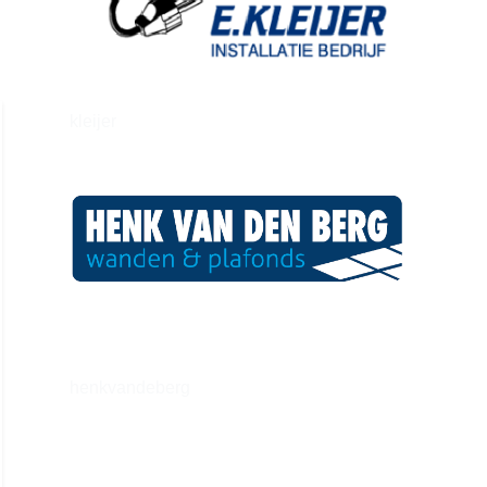
kleijer
henkvandeberg