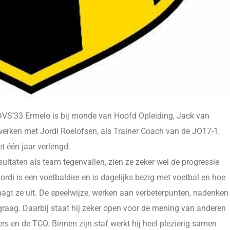
VS’33 Ermelo is bij monde van Hoofd Opleiding, Jack van
 werken met Jordi Roelofsen, als Trainer Coach van de JO17-1.
t één jaar verlengd.
ultaten als team tegenvallen, zien ze zeker wel de progressie
Jordi is een voetbaldier en is dagelijks bezig met voetbal en hoe
daagt ze uit. De speelwijze, werken aan verbeterpunten, nadenken
et graag. Daarbij staat hij zeker open voor de mening van anderen
s en de TCO. Binnen zijn staf werkt hij heel plezierig samen