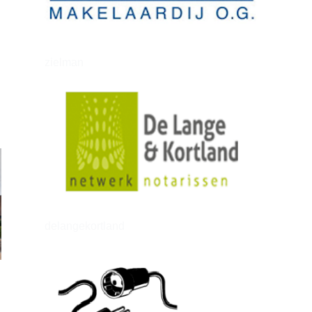
zielman
delangekortland