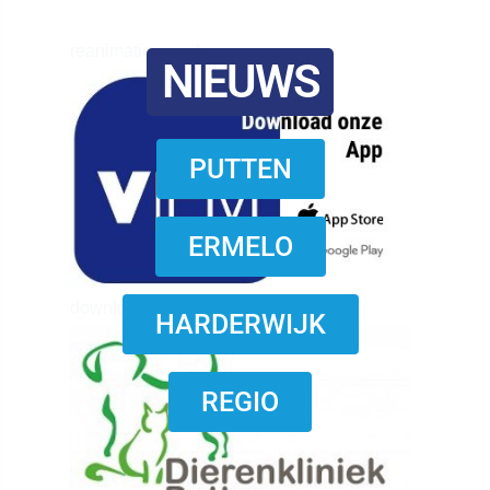
reanimatie ermelo
NIEUWS
PUTTEN
ERMELO
download onzze App
HARDERWIJK
REGIO