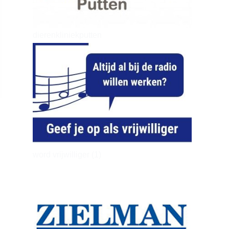
dierenkliniekputten
word vrijwilliger (1)