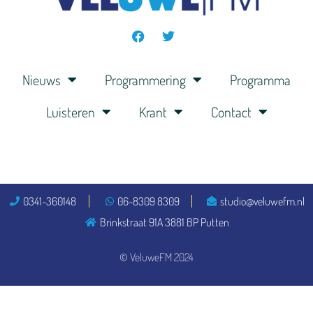
Nieuws
Programmering
Programma
Luisteren
Krant
Contact
0341-360148
06-8309 8309
studio@veluwefm.nl
Brinkstraat 91A 3881 BP Putten
© VeluweFM 2024