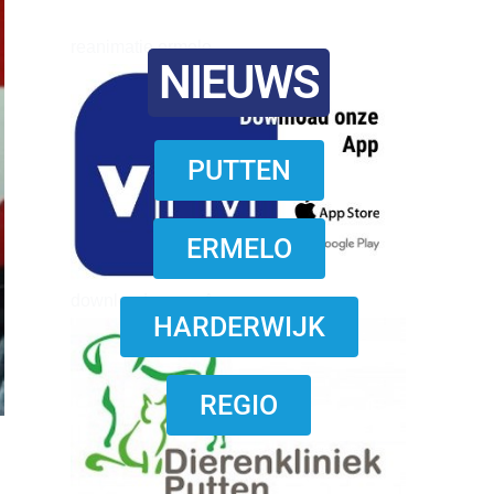
reanimatie ermelo
NIEUWS
PUTTEN
ERMELO
download onzze App
HARDERWIJK
REGIO