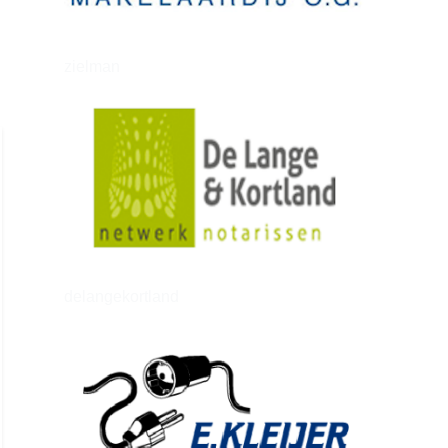
zielman
delangekortland