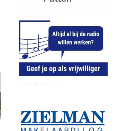
dierenkliniekputten
word vrijwilliger (1)