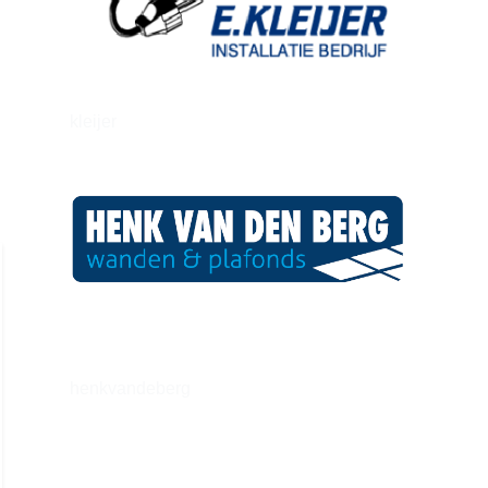
kleijer
henkvandeberg