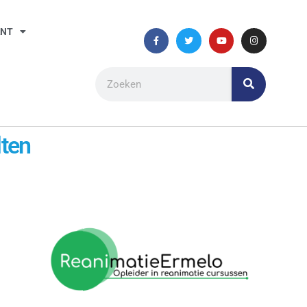
ANT
lten