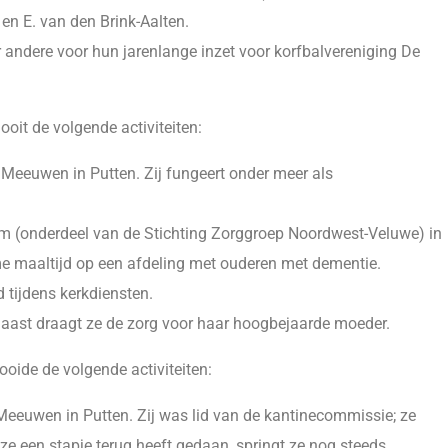
en E. van den Brink-Aalten.
ndere voor hun jarenlange inzet voor korfbalvereniging De
oit de volgende activiteiten:
e Meeuwen in Putten. Zij fungeert onder meer als
Elim (onderdeel van de Stichting Zorggroep Noordwest-Veluwe) in
e maaltijd op een afdeling met ouderen met dementie.
 tijdens kerkdiensten.
aast draagt ze de zorg voor haar hoogbejaarde moeder.
ooide de volgende activiteiten:
e Meeuwen in Putten. Zij was lid van de kantinecommissie; ze
e een stapje terug heeft gedaan, springt ze nog steeds