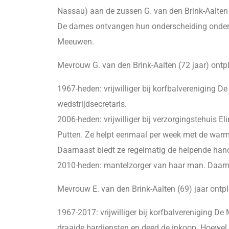
Nassau) aan de zussen G. van den Brink-Aalten 
De dames ontvangen hun onderscheiding onder a
Meeuwen.
Mevrouw G. van den Brink-Aalten (72 jaar) ontplo
1967-heden: vrijwilliger bij korfbalvereniging D
wedstrijdsecretaris.
2006-heden: vrijwilliger bij verzorgingstehuis 
Putten. Ze helpt eenmaal per week met de warm
Daarnaast biedt ze regelmatig de helpende hand
2010-heden: mantelzorger van haar man. Daarn
Mevrouw E. van den Brink-Aalten (69) jaar ontpl
1967-2017: vrijwilliger bij korfbalvereniging D
draaide bardiensten en deed de inkoop. Hoewel z