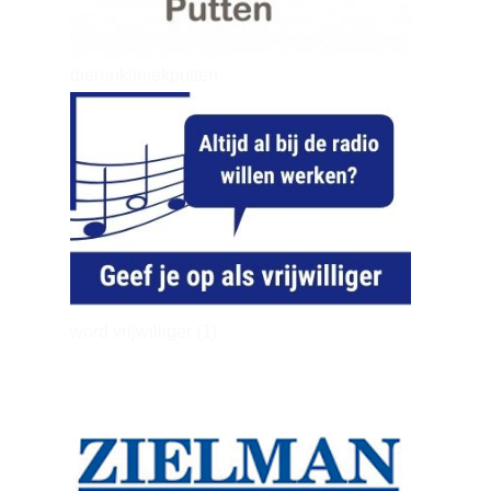
dierenkliniekputten
word vrijwilliger (1)