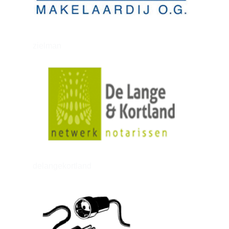
zielman
delangekortland