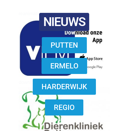
reanimatie ermelo
NIEUWS
PUTTEN
ERMELO
download onzze App
HARDERWIJK
REGIO