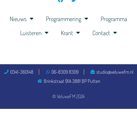
Nieuws
Programmering
Programma
Luisteren
Krant
Contact
0341-360148
06-8309 8309
studio@veluwefm.nl
Brinkstraat 91A 3881 BP Putten
© VeluweFM 2024