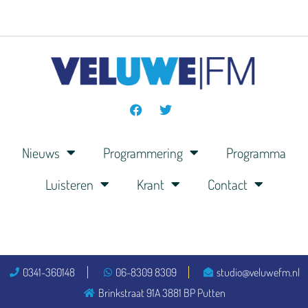
Nieuws
Programmering
Programma
Luisteren
Krant
Contact
0341-360148
06-8309 8309
studio@veluwefm.nl
Brinkstraat 91A 3881 BP Putten