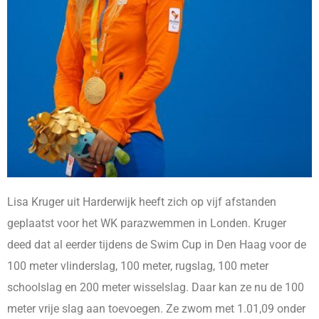
Lisa Kruger uit Harderwijk heeft zich op vijf afstanden
geplaatst voor het WK parazwemmen in Londen. Kruger
deed dat al eerder tijdens de Swim Cup in Den Haag voor de
100 meter vlinderslag, 100 meter, rugslag, 100 meter
schoolslag en 200 meter wisselslag. Daar kan ze nu de 100
meter vrije slag aan toevoegen. Ze zwom met 1.01,09 onder