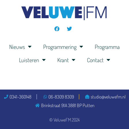
Nieuws
Programmering
Programma
Luisteren
Krant
Contact
0341-360148
06-8309 8309
studio@veluwefm.nl
Brinkstraat 91A 3881 BP Putten
© VeluweFM 2024