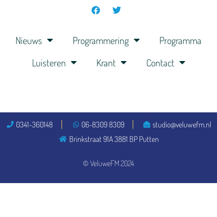
Nieuws
Programmering
Programma
Luisteren
Krant
Contact
0341-360148
06-8309 8309
studio@veluwefm.nl
Brinkstraat 91A 3881 BP Putten
© VeluweFM 2024