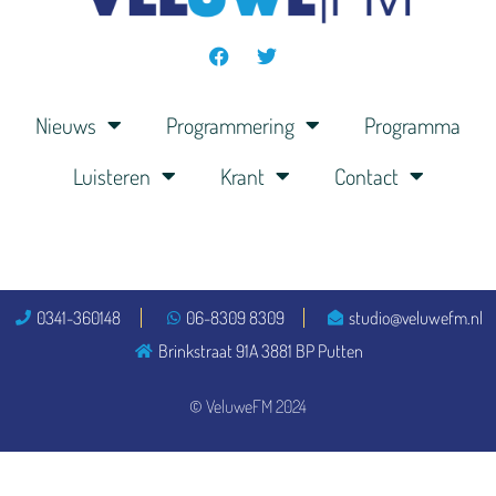
Nieuws
Programmering
Programma
Luisteren
Krant
Contact
0341-360148
06-8309 8309
studio@veluwefm.nl
Brinkstraat 91A 3881 BP Putten
© VeluweFM 2024