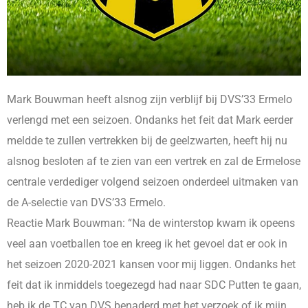
Mark Bouwman heeft alsnog zijn verblijf bij DVS’33 Ermelo
verlengd met een seizoen. Ondanks het feit dat Mark eerder
meldde te zullen vertrekken bij de geelzwarten, heeft hij nu
alsnog besloten af te zien van een vertrek en zal de Ermelose
centrale verdediger volgend seizoen onderdeel uitmaken van
de A-selectie van DVS’33 Ermelo.
Reactie Mark Bouwman: “Na de winterstop kwam ik opeens
veel aan voetballen toe en kreeg ik het gevoel dat er ook in
het seizoen 2020-2021 kansen voor mij liggen. Ondanks het
feit dat ik inmiddels toegezegd had naar SDC Putten te gaan,
heb ik de TC van DVS benaderd met het verzoek of ik mijn