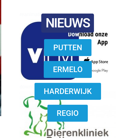
reanimatie ermelo
NIEUWS
PUTTEN
ERMELO
download onzze App
HARDERWIJK
REGIO