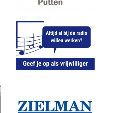
r
dierenkliniekputten
word vrijwilliger (1)