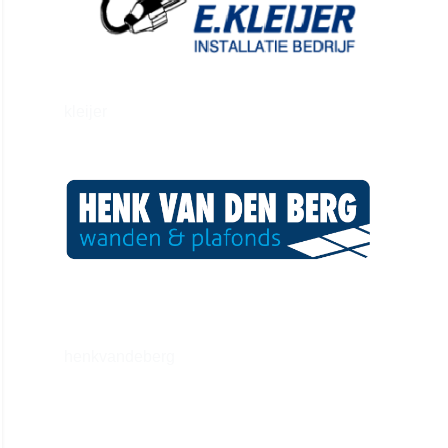
kleijer
henkvandeberg