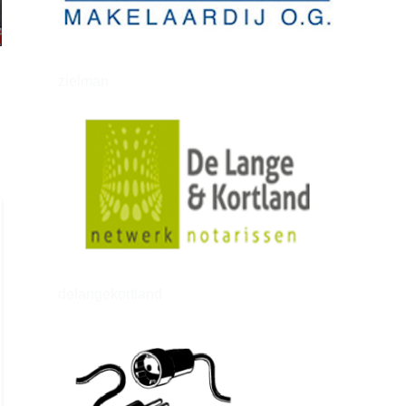
zielman
delangekortland