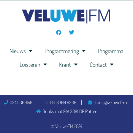
Nieuws
Programmering
Programma
Luisteren
Krant
Contact
0341-360148
06-8309 8309
studio@veluwefm.nl
Brinkstraat 91A 3881 BP Putten
© VeluweFM 2024