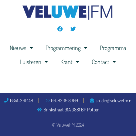
Nieuws
Programmering
Programma
Luisteren
Krant
Contact
0341-360148
06-8309 8309
studio@veluwefm.nl
Brinkstraat 91A 3881 BP Putten
© VeluweFM 2024