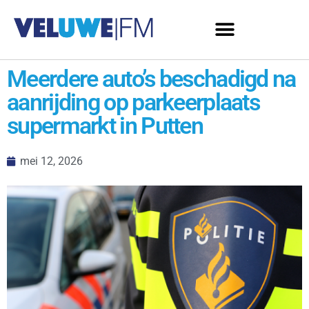
Meerdere auto’s beschadigd na
aanrijding op parkeerplaats
supermarkt in Putten
mei 12, 2026