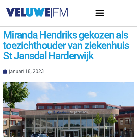
Miranda Hendriks gekozen als
toezichthouder van ziekenhuis
St Jansdal Harderwijk
januari 18, 2023