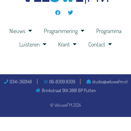
Nieuws
Programmering
Programma
Luisteren
Krant
Contact
0341-360148
06-8309 8309
studio@veluwefm.nl
Brinkstraat 91A 3881 BP Putten
© VeluweFM 2024