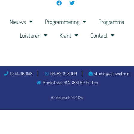
Nieuws
Programmering
Programma
Luisteren
Krant
Contact
0341-360148
06-8309 8309
studio@veluwefm.nl
Brinkstraat 91A 3881 BP Putten
© VeluweFM 2024