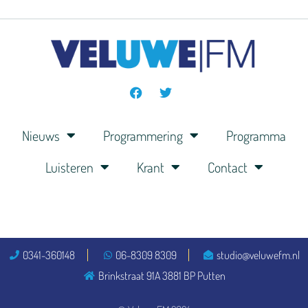
Nieuws
Programmering
Programma
Luisteren
Krant
Contact
0341-360148
06-8309 8309
studio@veluwefm.nl
Brinkstraat 91A 3881 BP Putten