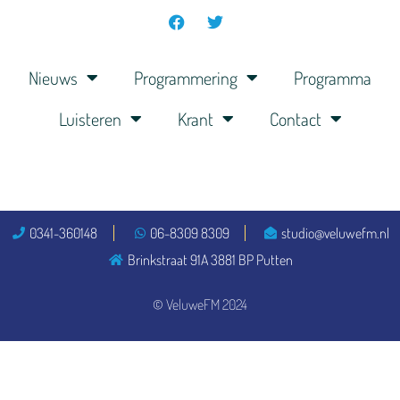
Nieuws
Programmering
Programma
Luisteren
Krant
Contact
0341-360148
06-8309 8309
studio@veluwefm.nl
Brinkstraat 91A 3881 BP Putten
© VeluweFM 2024