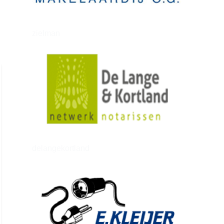
zielman
delangekortland