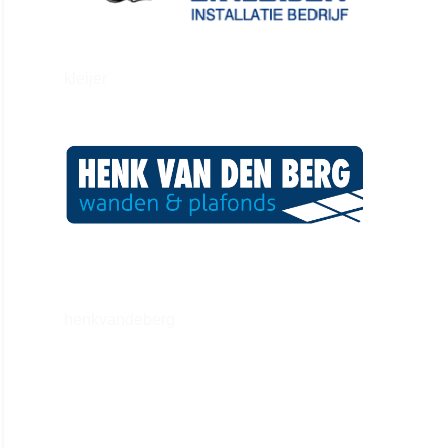
kleijer
henkvandeberg