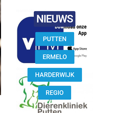
reanimatie ermelo
NIEUWS
PUTTEN
ERMELO
download onzze App
HARDERWIJK
REGIO