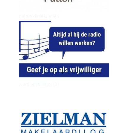
dierenkliniekputten
word vrijwilliger (1)