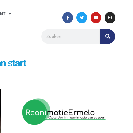
ANT
 start