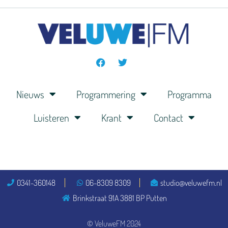
Nieuws
Programmering
Programma
Luisteren
Krant
Contact
0341-360148
06-8309 8309
studio@veluwefm.nl
Brinkstraat 91A 3881 BP Putten
© VeluweFM 2024