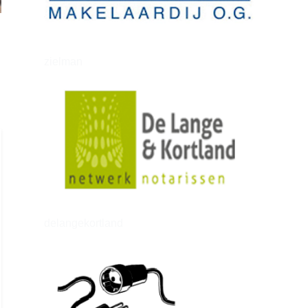
zielman
delangekortland