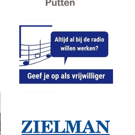
dierenkliniekputten
word vrijwilliger (1)