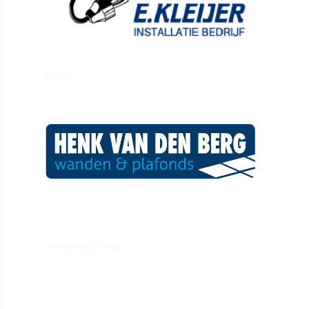
kleijer
henkvandeberg