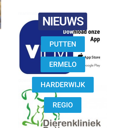
reanimatie ermelo
NIEUWS
PUTTEN
ERMELO
download onzze App
HARDERWIJK
REGIO