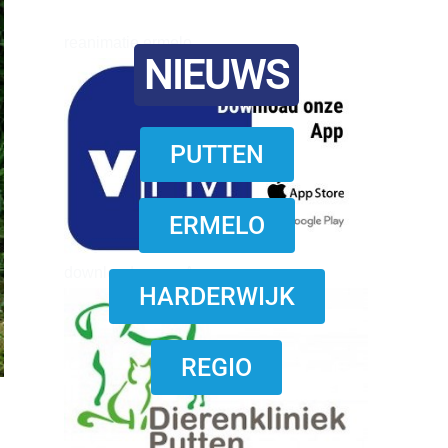
reanimatie ermelo
NIEUWS
PUTTEN
ERMELO
download onzze App
HARDERWIJK
REGIO