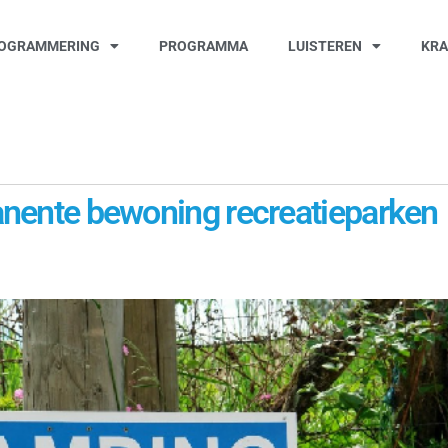
OGRAMMERING
PROGRAMMA
LUISTEREN
KR
manente bewoning recreatieparken