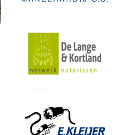
zielman
delangekortland