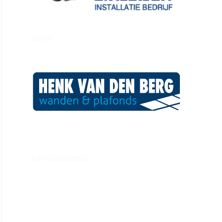
kleijer
henkvandeberg