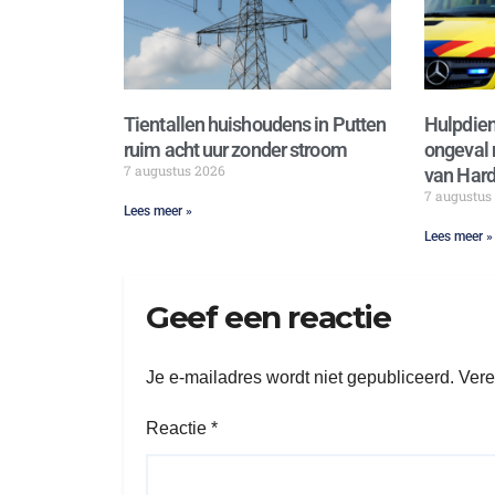
Tientallen huishoudens in Putten
Hulpdien
ruim acht uur zonder stroom
ongeval 
7 augustus 2026
van Hard
7 augustus
Lees meer »
Lees meer »
Geef een reactie
Je e-mailadres wordt niet gepubliceerd.
Vere
Reactie
*