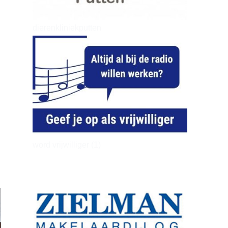
dierenkliniekputten
word vrijwilliger (1)