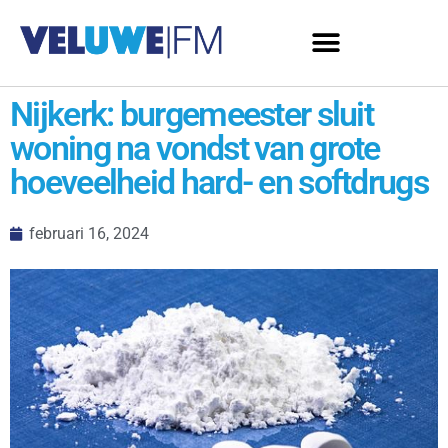
Nijkerk: burgemeester sluit
woning na vondst van grote
hoeveelheid hard- en softdrugs
februari 16, 2024