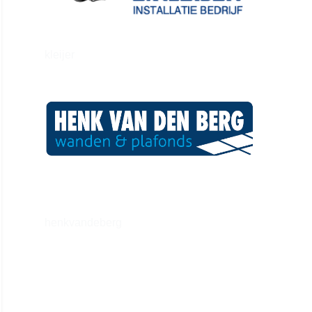
kleijer
henkvandeberg