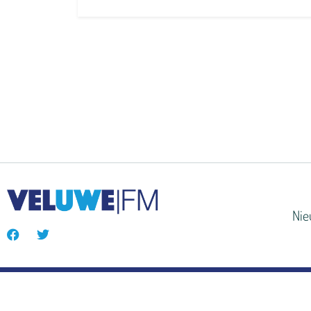
Ni
© VeluweFM 2024