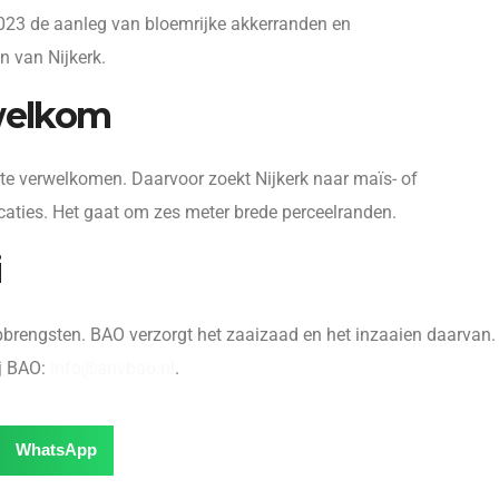
2023 de aanleg van bloemrijke akkerranden en
 van Nijkerk.
welkom
te verwelkomen. Daarvoor zoekt Nijkerk naar maïs- of
ocaties. Het gaat om zes meter brede perceelranden.
i
brengsten. BAO verzorgt het zaaizaad en het inzaaien daarvan.
ij BAO:
info@anvbao.nl
.
WhatsApp