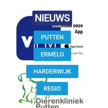
reanimatie ermelo
NIEUWS
PUTTEN
ERMELO
download onzze App
HARDERWIJK
REGIO