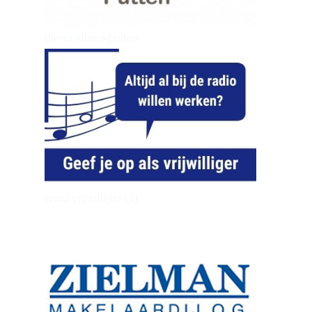
dierenkliniekputten
word vrijwilliger (1)