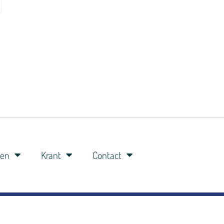
ren
Krant
Contact
0341-360148
06-8309 8309
studio@veluwefm.nl
Brinkstraat 91A 3881 BP Putten