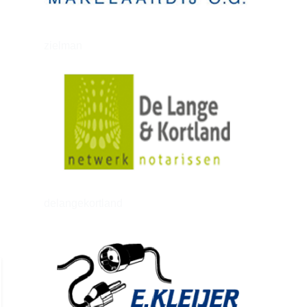
zielman
delangekortland