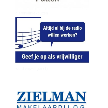
dierenkliniekputten
word vrijwilliger (1)