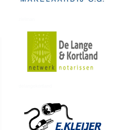
zielman
delangekortland