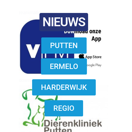
reanimatie ermelo
NIEUWS
PUTTEN
ERMELO
download onzze App
HARDERWIJK
REGIO