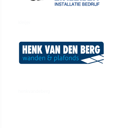
kleijer
henkvandeberg