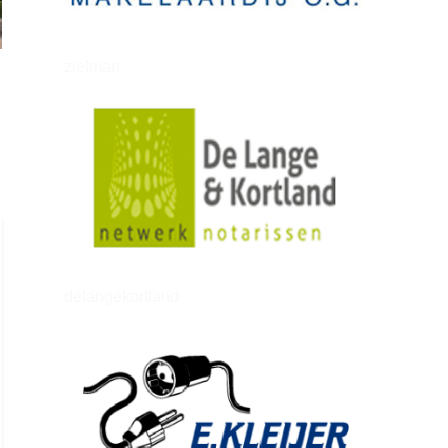
zielman
delangekortland