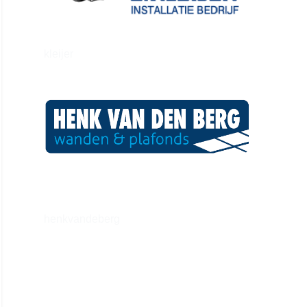
kleijer
henkvandeberg