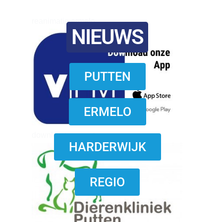
reanimatie ermelo
NIEUWS
PUTTEN
ERMELO
download onzze App
HARDERWIJK
REGIO