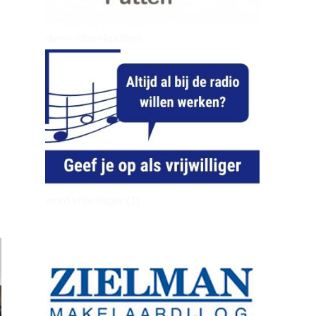
dierenkliniekputten
word vrijwilliger (1)