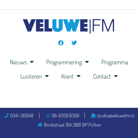
Nieuws
Programmering
Programma
Luisteren
Krant
Contact
0341-360148
06-8309 8309
studio@veluwefm.nl
Brinkstraat 91A 3881 BP Putten