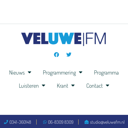
Nieuws
Programmering
Programma
Luisteren
Krant
Contact
0341-360148
06-8309 8309
studio@veluwefm.nl