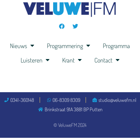
Nieuws
Programmering
Programma
Luisteren
Krant
Contact
0341-360148
06-8309 8309
studio@veluwefm.nl
Brinkstraat 91A 3881 BP Putten
© VeluweFM 2024