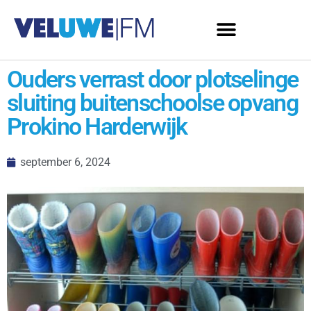
Ouders verrast door plotselinge
sluiting buitenschoolse opvang
Prokino Harderwijk
september 6, 2024