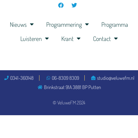
Nieuws
Programmering
Programma
Luisteren
Krant
Contact
0341-360148
06-8309 8309
studio@veluwefm.nl
Brinkstraat 91A 3881 BP Putten
© VeluweFM 2024