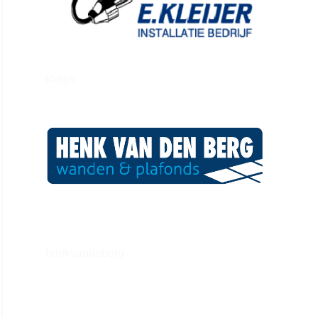
kleijer
henkvandeberg