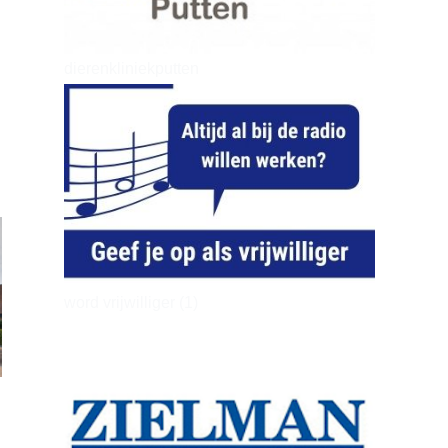
dierenkliniekputten
word vrijwilliger (1)