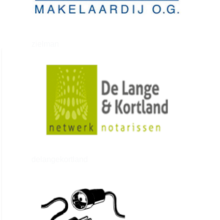
zielman
delangekortland