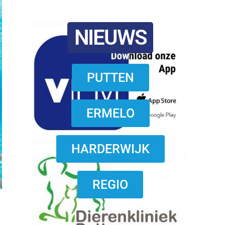
reanimatie ermelo
NIEUWS
PUTTEN
ERMELO
download onzze App
HARDERWIJK
REGIO