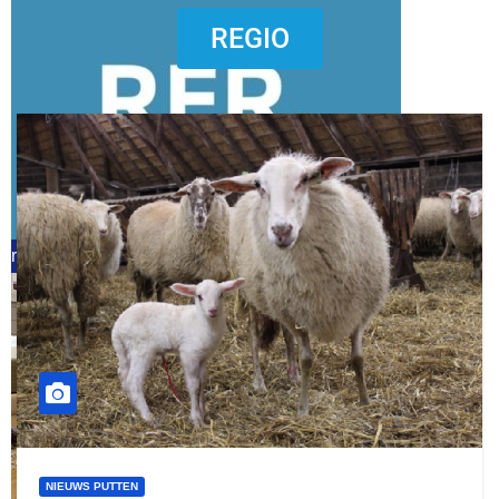
dierenkliniekputten
REGIO
refreshed webdesign putten
word vrijwilliger (1)
NIEUWS PUTTEN