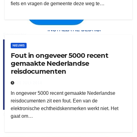
fiets en vragen de gemeente deze weg te…
flitsmeister
NIEUWS
kleijer
Fout in ongeveer 5000 recent
gemaakte Nederlandse
reisdocumenten
20 JULI 2018
In ongeveer 5000 recent gemaakte Nederlandse
reisdocumenten zit een fout. Een van de
elektronische echtheidskenmerken werkt niet. Het
ook adverteren
gaat om…