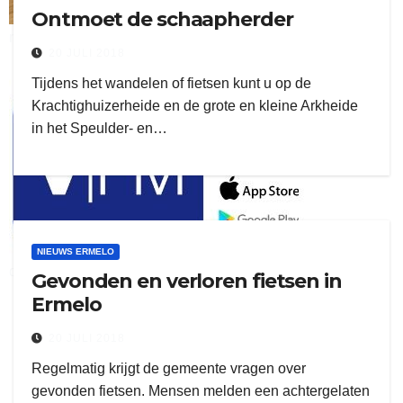
Ontmoet de schaapherder
ruitengaparket
20 JULI 2018
Tijdens het wandelen of fietsen kunt u op de
zielman
Krachtighuizerheide en de grote en kleine Arkheide
in het Speulder- en…
NIEUWS ERMELO
download onzze App
Gevonden en verloren fietsen in
Ermelo
delangekortland
20 JULI 2018
Regelmatig krijgt de gemeente vragen over
gevonden fietsen. Mensen melden een achtergelaten