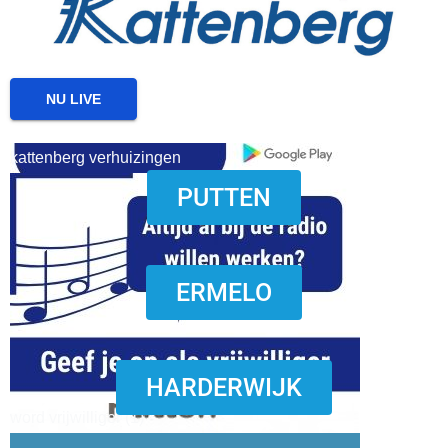
NU LIVE
kattenberg verhuizingen
PUTTEN
download onzze App
ERMELO
HARDERWIJK
word vrijwilliger (1)