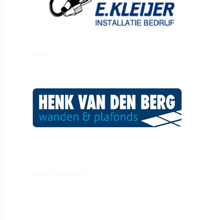
kleijer
henkvandeberg