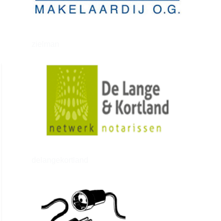
zielman
delangekortland