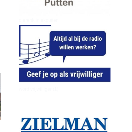
dierenkliniekputten
word vrijwilliger (1)