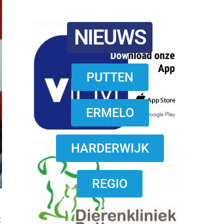
reanimatie ermelo
NIEUWS
PUTTEN
ERMELO
download onzze App
HARDERWIJK
REGIO
t