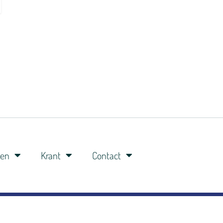
ren
Krant
Contact
0341-360148
06-8309 8309
studio@veluwefm.nl
Brinkstraat 91A 3881 BP Putten