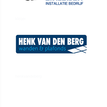
kleijer
henkvandeberg