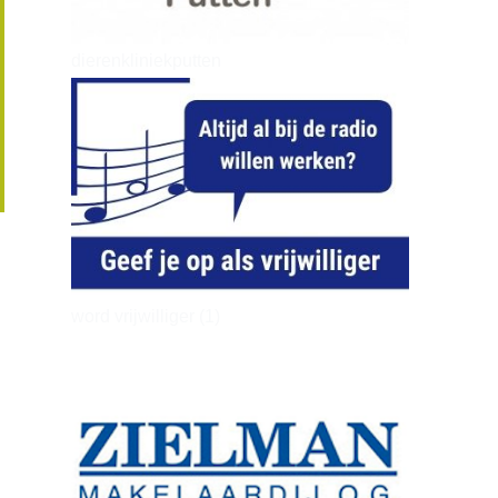
dierenkliniekputten
word vrijwilliger (1)