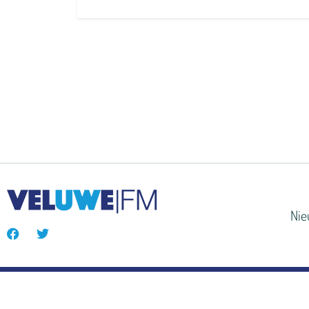
Ni
© VeluweFM 2024