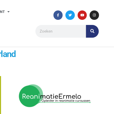
ANT
rland