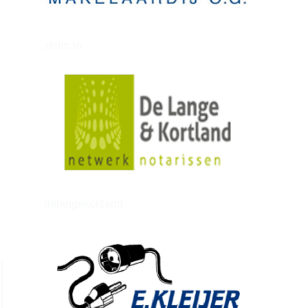
zielman
delangekortland