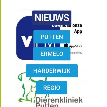
reanimatie ermelo
NIEUWS
PUTTEN
ERMELO
download onzze App
HARDERWIJK
REGIO