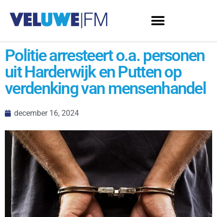
Politie arresteert o.a. personen
uit Harderwijk en Putten op
verdenking van mensenhandel
december 16, 2024