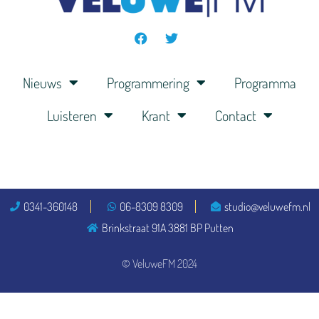
Nieuws
Programmering
Programma
Luisteren
Krant
Contact
0341-360148
06-8309 8309
studio@veluwefm.nl
Brinkstraat 91A 3881 BP Putten
© VeluweFM 2024