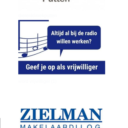
dierenkliniekputten
word vrijwilliger (1)