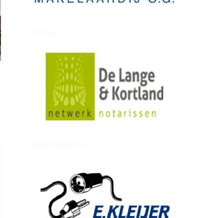
zielman
delangekortland