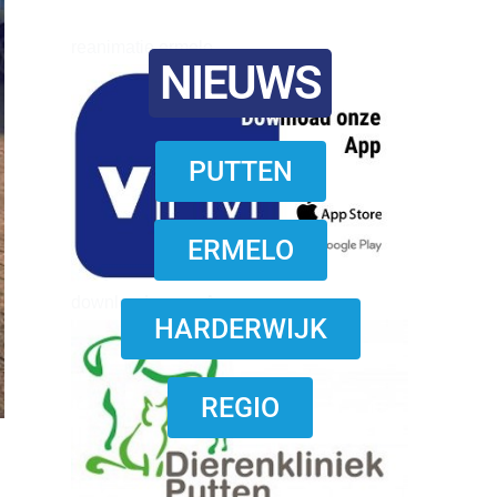
reanimatie ermelo
NIEUWS
PUTTEN
ERMELO
download onzze App
HARDERWIJK
REGIO