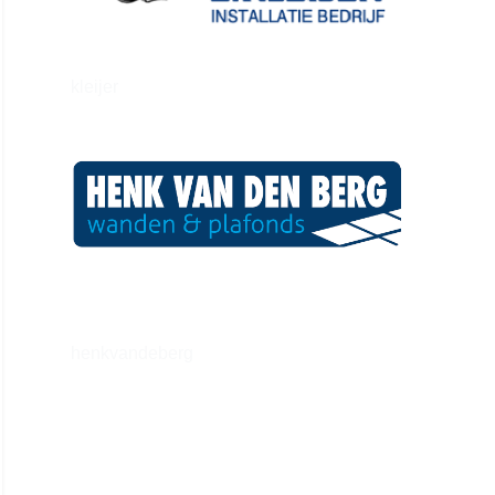
kleijer
henkvandeberg