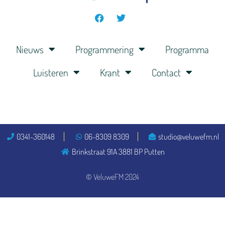
Nieuws
Programmering
Programma
Luisteren
Krant
Contact
0341-360148
06-8309 8309
studio@veluwefm.nl
Brinkstraat 91A 3881 BP Putten
© VeluweFM 2024