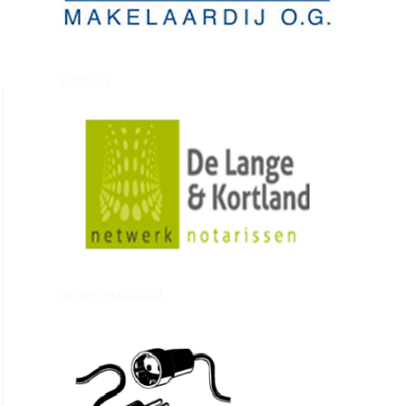
zielman
delangekortland