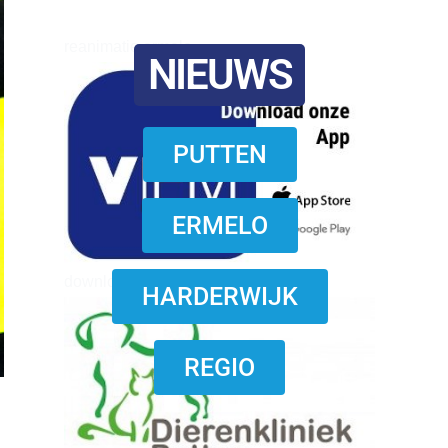
reanimatie ermelo
NIEUWS
PUTTEN
ERMELO
download onzze App
HARDERWIJK
REGIO