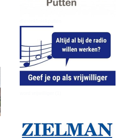
dierenkliniekputten
word vrijwilliger (1)