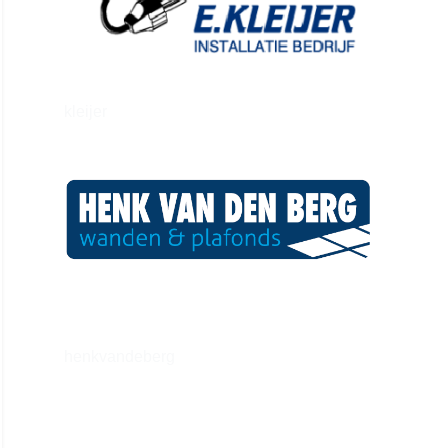
kleijer
henkvandeberg