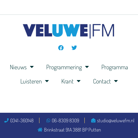
Nieuws
Programmering
Programma
Luisteren
Krant
Contact
0341-360148
06-8309 8309
studio@veluwefm.nl
Brinkstraat 91A 3881 BP Putten