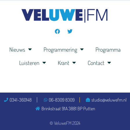
Nieuws
Programmering
Programma
Luisteren
Krant
Contact
0341-360148
06-8309 8309
studio@veluwefm.nl
Brinkstraat 91A 3881 BP Putten
© VeluweFM 2024