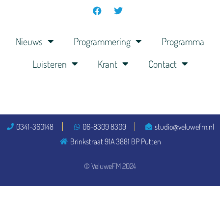
Nieuws
Programmering
Programma
Luisteren
Krant
Contact
0341-360148
06-8309 8309
studio@veluwefm.nl
Brinkstraat 91A 3881 BP Putten
© VeluweFM 2024