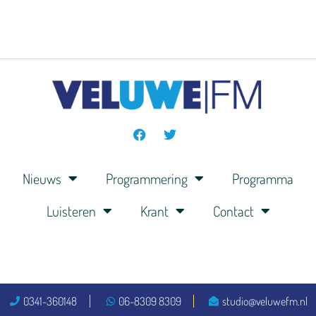
Nieuws
Programmering
Programma
Luisteren
Krant
Contact
0341-360148
06-8309 8309
studio@veluwefm.nl