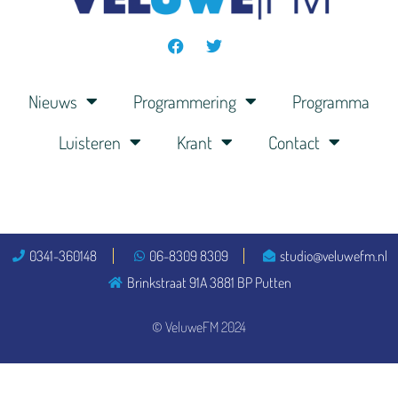
Nieuws
Programmering
Programma
Luisteren
Krant
Contact
0341-360148
06-8309 8309
studio@veluwefm.nl
Brinkstraat 91A 3881 BP Putten
© VeluweFM 2024