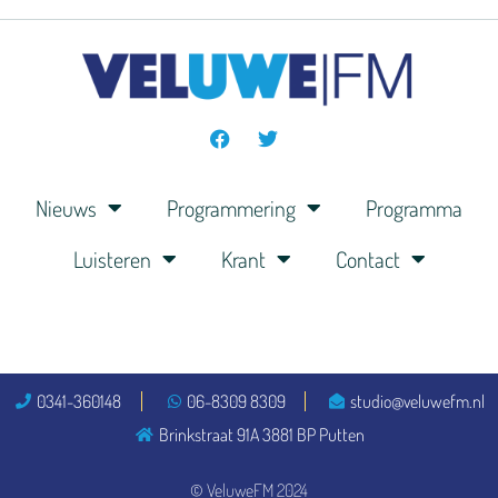
Nieuws
Programmering
Programma
Luisteren
Krant
Contact
0341-360148
06-8309 8309
studio@veluwefm.nl
Brinkstraat 91A 3881 BP Putten
© VeluweFM 2024