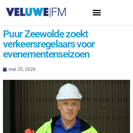
Puur Zeewolde zoekt
verkeersregelaars voor
evenementenseizoen
mei 20, 2026