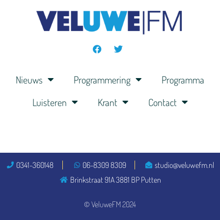
Nieuws
Programmering
Programma
Luisteren
Krant
Contact
0341-360148
06-8309 8309
studio@veluwefm.nl
Brinkstraat 91A 3881 BP Putten
© VeluweFM 2024